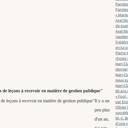
Paroles
Paroles
« Marie
Axel Mo
de guerr
Axel Mo
rapidem
Frédéri
en lui 
Pierre-Y
choisir
Jean-Cl
dernier,
Jean-Cl
peux pa
Jean-Cl
 de leçons à recevoir en matière de gestion publique"
60 ans d
« Foot,
Il y a un
par En
Olivier
peu plus
succéde
M.-C. B
d'un an,
d'une r