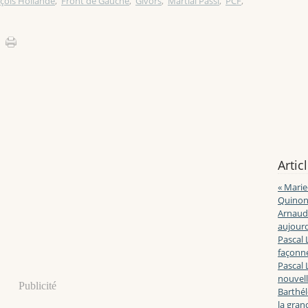
çois Hollande
,
Front de Gauche
,
Givors
,
Martial Passi
,
PCF
,
Artic
« Marie
Quinon
Arnaud 
aujourd
Pascal 
façonne
Pascal 
nouvell
Publicité
Barthé
la gran