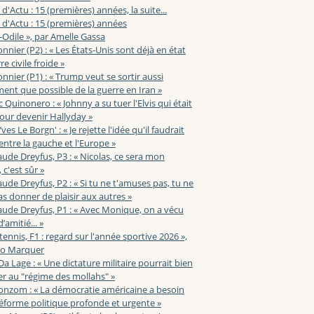
 d'Actu : 15 (premières) années, la suite...
 d'Actu : 15 (premières) années
-Odile », par Amelle Gassa
nnier (P2) : « Les États-Unis sont déjà en état
e civile froide »
nnier (P1) : « Trump veut se sortir aussi
ent que possible de la guerre en Iran »
c Quinonero : « Johnny a su tuer l'Elvis qui était
pour devenir Hallyday »
ves Le Borgn' : « Je rejette l'idée qu'il faudrait
 entre la gauche et l'Europe »
aude Dreyfus, P3 : « Nicolas, ce sera mon
 c'est sûr »
aude Dreyfus, P2 : « Si tu ne t'amuses pas, tu ne
s donner de plaisir aux autres »
aude Dreyfus, P1 : « Avec Monique, on a vécu
’amitié... »
 tennis, F1 : regard sur l'année sportive 2026 »,
zo Marquer
 Da Lage : « Une dictature militaire pourrait bien
r au "régime des mollahs" »
onzom : « La démocratie américaine a besoin
éforme politique profonde et urgente »