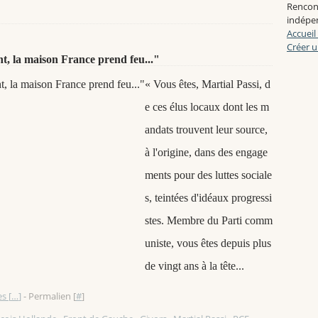
Rencon
indépen
Accueil
Créer u
nt, la maison France prend feu..."
« Vous êtes, Martial Passi, d
e ces élus locaux dont les m
andats trouvent leur source,
à l'origine, dans des engage
ments pour des luttes sociale
s, teintées d'idéaux progressi
stes. Membre du Parti comm
uniste, vous êtes depuis plus
de vingt ans à la tête...
s [
…
]
- Permalien [
#
]