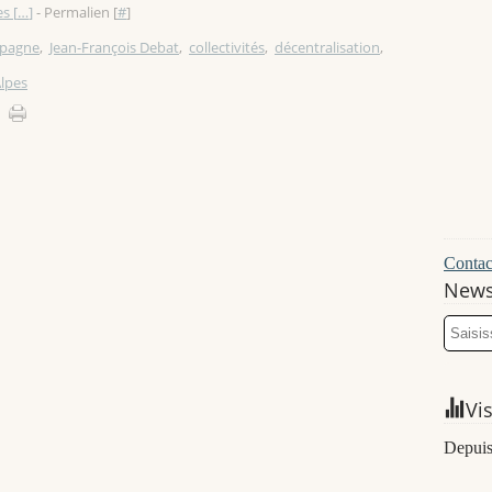
s [
…
]
- Permalien [
#
]
pagne
,
Jean-François Debat
,
collectivités
,
décentralisation
,
lpes
Contact
News
Vi
Depuis