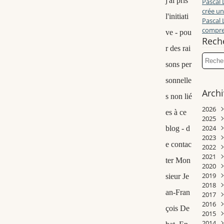
j'ai pris
Pascal 
crée un
l'initiati
Pascal 
compren
ve - pou
Rech
r des rai
sons per
sonnelle
Arch
s non lié
2026
es à ce
2025
Juill
2024
Juin
Déc
blog - d
2023
Mai
Nov
Déc
e contac
2022
Avri
Oct
Nov
Déc
2021
Mar
Sep
Oct
Nov
Déc
ter Mon
2020
Janv
Aoû
Sep
Oct
Nov
Déc
2019
Juill
Aoû
Sep
Oct
Nov
Déc
sieur Je
2018
Juin
Juill
Aoû
Sep
Sep
Nov
Déc
an-Fran
2017
Mai
Juin
Juill
Juill
Aoû
Aoû
Oct
Nov
2016
Avri
Mai
Juin
Mai
Juill
Juill
Juin
Oct
Déc
çois De
2015
Mar
Avri
Mai
Avri
Juin
Juin
Mai
Sep
Nov
Déc
2014
Févr
Mar
Avri
Mar
Mai
Mai
Avri
Aoû
Oct
Nov
Déc