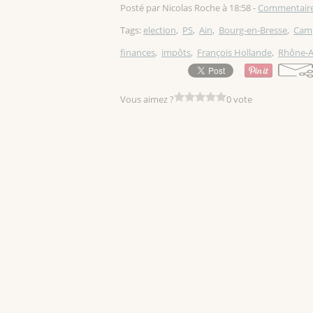
Posté par Nicolas Roche à 18:58 -
Commentaire
Tags:
election
,
PS
,
Ain
,
Bourg-en-Bresse
,
Cam
finances
,
impôts
,
François Hollande
,
Rhône-A
Vous aimez ?
0 vote