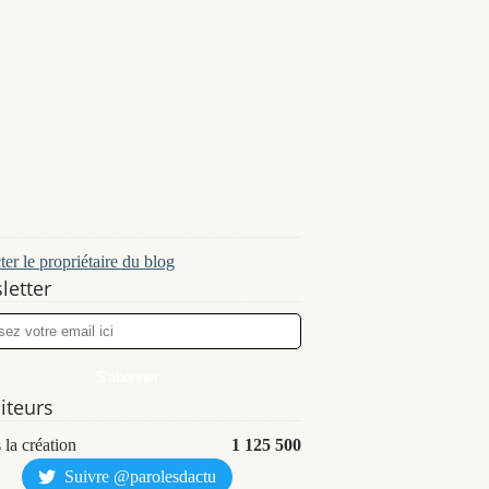
er le propriétaire du blog
letter
siteurs
 la création
1 125 500
Suivre @parolesdactu