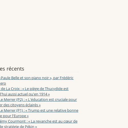
les récents
-Paule Belle et son piano noir », par Frédéric
ero
de La Croix : « Le piège de Thucydide est
'hui aussi actuel qu'en 1914 »
Le Merrer (P2) : « L'éducation est cruciale pour
r des citoyens éclairés »
Le Merrer (P1) : « Trump est une relative bonne
e pour l'Europe »
lémy Courmont : « La revanche est au cœur de
de stratégie de Pékin »