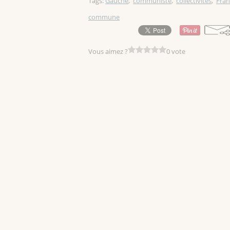
Tags:
Gauche
,
communiste
,
collectivités
,
Fran
commune
Vous aimez ?
0 vote