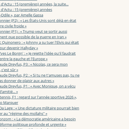
 d'Actu : 15 (premières) années, la suite...
 d'Actu : 15 (premières) années
-Odile », par Amelle Gassa
nnier (P2) : « Les États-Unis sont déjà en état
e civile froide »
nnier (P1) : « Trump veut se sortir aussi
ent que possible de la guerre en Iran »
c Quinonero : « Johnny a su tuer l'Elvis qui était
pour devenir Hallyday »
ves Le Borgn' : « Je rejette l'idée qu'il faudrait
 entre la gauche et l'Europe »
aude Dreyfus, P3 : « Nicolas, ce sera mon
 c'est sûr »
aude Dreyfus, P2 : « Si tu ne t'amuses pas, tu ne
s donner de plaisir aux autres »
aude Dreyfus, P1 : « Avec Monique, on a vécu
’amitié... »
 tennis, F1 : regard sur l'année sportive 2026 »,
zo Marquer
 Da Lage : « Une dictature militaire pourrait bien
r au "régime des mollahs" »
onzom : « La démocratie américaine a besoin
éforme politique profonde et urgente »