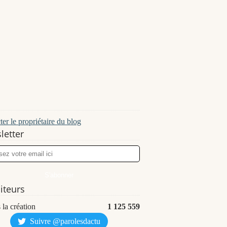
er le propriétaire du blog
letter
siteurs
 la création
1 125 559
Suivre @parolesdactu