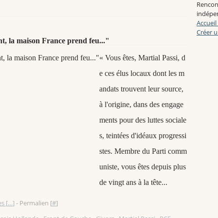
Rencon
indépen
Accueil
Créer u
nt, la maison France prend feu..."
« Vous êtes, Martial Passi, d
e ces élus locaux dont les m
andats trouvent leur source,
à l'origine, dans des engage
ments pour des luttes sociale
s, teintées d'idéaux progressi
stes. Membre du Parti comm
uniste, vous êtes depuis plus
de vingt ans à la tête...
s [
…
]
- Permalien [
#
]