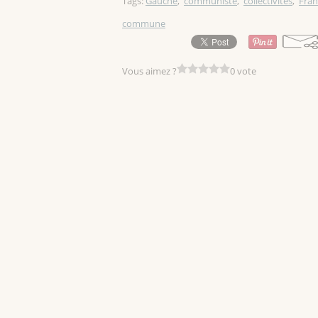
Tags:
Gauche
,
communiste
,
collectivités
,
Fran
commune
Vous aimez ?
0 vote