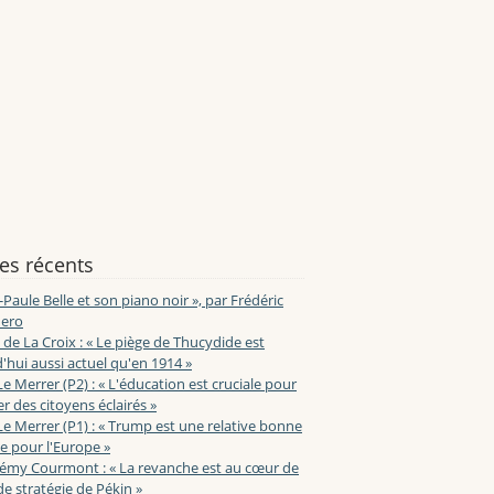
les récents
-Paule Belle et son piano noir », par Frédéric
ero
de La Croix : « Le piège de Thucydide est
'hui aussi actuel qu'en 1914 »
Le Merrer (P2) : « L'éducation est cruciale pour
r des citoyens éclairés »
Le Merrer (P1) : « Trump est une relative bonne
e pour l'Europe »
lémy Courmont : « La revanche est au cœur de
de stratégie de Pékin »