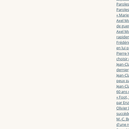
Paroles
Paroles
« Marie
Axel Mo
de guerr
Axel Mo
rapidem
Frédéri
en lui 
Pierre-Y
choisir
Jean-Cl
dernier,
Jean-Cl
peux pa
Jean-Cl
60 ans d
« Foot,
par En
Olivier
succéde
M.-C. B
d'une r