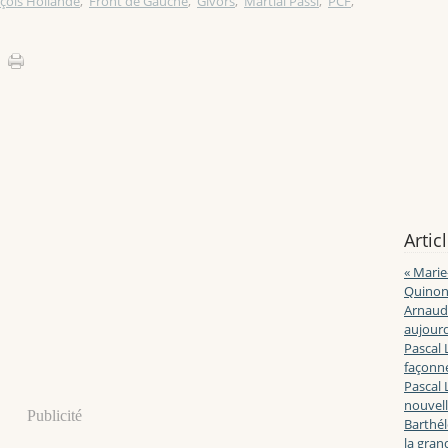
çois Hollande
,
Front de Gauche
,
Givors
,
Martial Passi
,
PCF
,
Artic
« Marie
Quinon
Arnaud 
aujourd
Pascal 
façonne
Pascal 
nouvell
Publicité
Barthé
la gran