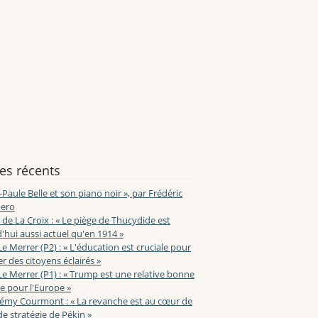
les récents
-Paule Belle et son piano noir », par Frédéric
ero
de La Croix : « Le piège de Thucydide est
'hui aussi actuel qu'en 1914 »
Le Merrer (P2) : « L'éducation est cruciale pour
r des citoyens éclairés »
Le Merrer (P1) : « Trump est une relative bonne
e pour l'Europe »
lémy Courmont : « La revanche est au cœur de
de stratégie de Pékin »