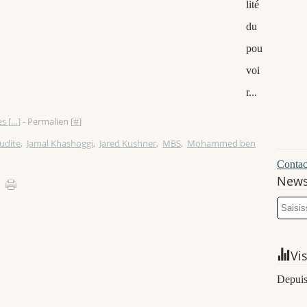
lité
du
pou
voi
r...
s [
…
]
- Permalien [
#
]
udite
,
Jamal Khashoggi
,
Jared Kushner
,
MBS
,
Mohammed ben
Contact
News
Vi
Depuis