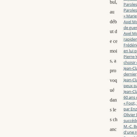
bul,
Paroles
Paroles
au
« Marie
déb
Axel Mo
de guerr
ut d
Axel Mo
rapidem
e ce
Frédéri
en lui 
moi
Pierre-Y
s, a
choisir
Jean-Cl
pro
dernier,
Jean-Cl
voq
peux pa
ué
Jean-Cl
60 ans d
dan
« Foot,
par En
s le
Olivier
s ch
succéde
M.-C. B
anc
d'une r