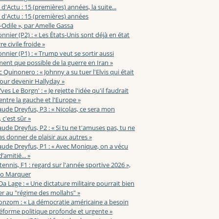
 d'Actu : 15 (premières) années, la suite...
 d'Actu : 15 (premières) années
-Odile », par Amelle Gassa
nnier (P2) : « Les États-Unis sont déjà en état
e civile froide »
nnier (P1) : « Trump veut se sortir aussi
ent que possible de la guerre en Iran »
c Quinonero : « Johnny a su tuer l'Elvis qui était
pour devenir Hallyday »
ves Le Borgn' : « Je rejette l'idée qu'il faudrait
 entre la gauche et l'Europe »
aude Dreyfus, P3 : « Nicolas, ce sera mon
 c'est sûr »
aude Dreyfus, P2 : « Si tu ne t'amuses pas, tu ne
s donner de plaisir aux autres »
aude Dreyfus, P1 : « Avec Monique, on a vécu
’amitié... »
 tennis, F1 : regard sur l'année sportive 2026 »,
zo Marquer
 Da Lage : « Une dictature militaire pourrait bien
r au "régime des mollahs" »
onzom : « La démocratie américaine a besoin
éforme politique profonde et urgente »