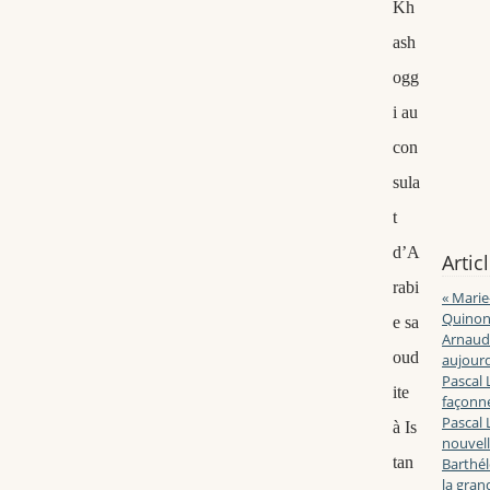
Kh
ash
ogg
i au
con
sula
t
d’A
Artic
rabi
« Marie
Quinon
e sa
Arnaud 
oud
aujourd
Pascal 
ite
façonne
Pascal 
à Is
nouvell
tan
Barthé
la gran