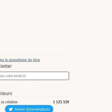
er le propriétaire du blog
letter
siteurs
 la création
1 125 559
Suivre @parolesdactu