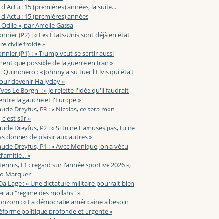
 d'Actu : 15 (premières) années, la suite...
 d'Actu : 15 (premières) années
-Odile », par Amelle Gassa
nnier (P2) : « Les États-Unis sont déjà en état
e civile froide »
nnier (P1) : « Trump veut se sortir aussi
ent que possible de la guerre en Iran »
c Quinonero : « Johnny a su tuer l'Elvis qui était
pour devenir Hallyday »
ves Le Borgn' : « Je rejette l'idée qu'il faudrait
 entre la gauche et l'Europe »
aude Dreyfus, P3 : « Nicolas, ce sera mon
 c'est sûr »
aude Dreyfus, P2 : « Si tu ne t'amuses pas, tu ne
s donner de plaisir aux autres »
aude Dreyfus, P1 : « Avec Monique, on a vécu
’amitié... »
 tennis, F1 : regard sur l'année sportive 2026 »,
zo Marquer
 Da Lage : « Une dictature militaire pourrait bien
r au "régime des mollahs" »
onzom : « La démocratie américaine a besoin
éforme politique profonde et urgente »