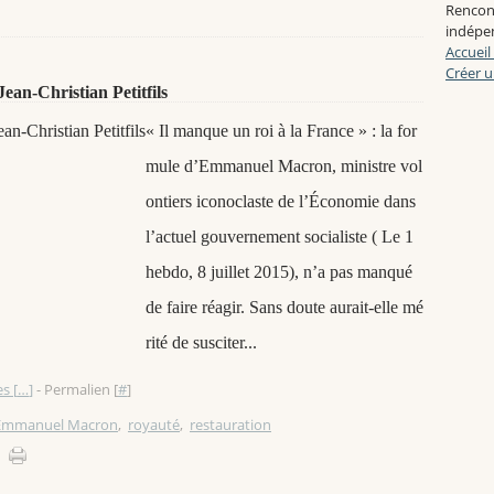
Rencon
indépen
Accueil
Créer u
Jean-Christian Petitfils
« Il manque un roi à la France » : la for
mule d’Emmanuel Macron, ministre vol
ontiers iconoclaste de l’Économie dans
l’actuel gouvernement socialiste ( Le 1
hebdo, 8 juillet 2015), n’a pas manqué
de faire réagir. Sans doute aurait-elle mé
rité de susciter...
s [
…
]
- Permalien [
#
]
Emmanuel Macron
,
royauté
,
restauration