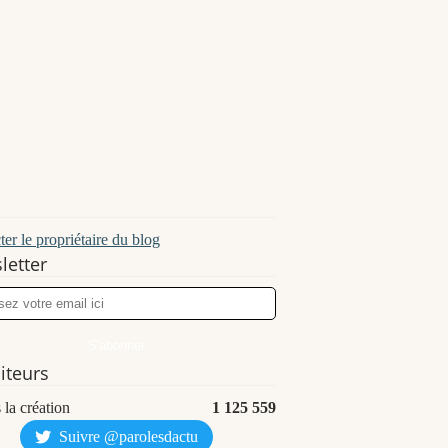
er le propriétaire du blog
letter
siteurs
 la création
1 125 559
Suivre @parolesdactu