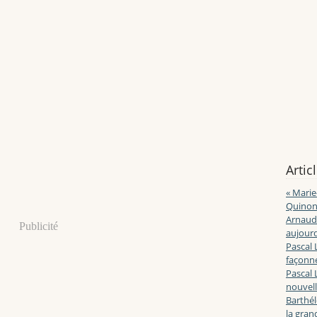
Artic
« Marie
Quinon
Arnaud 
Publicité
aujourd
Pascal 
façonne
Pascal 
nouvell
Barthé
la gran