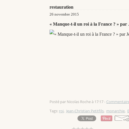
restauration
26 novembre 2015
« Manque-t-il un roi à la France ? » par 
Posté par Nicolas Roche à 17:17 -
Commentaire
Tags:
roi
,
Jean-Christian Petitfils
,
monarchie
,