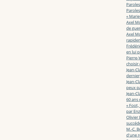
Paroles
Paroles
« Marie
Axel Mo
de guerr
Axel Mo
rapidem
Frédéri
en lui 
Pierre-Y
choisir
Jean-Cl
dernier,
Jean-Cl
peux pa
Jean-Cl
60 ans d
« Foot,
par En
Olivier
succéde
M.-C. B
d'une r