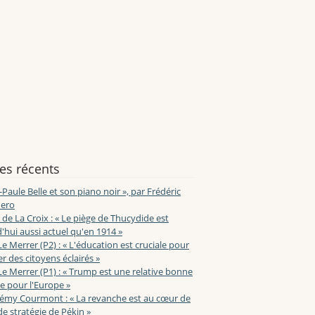
les récents
-Paule Belle et son piano noir », par Frédéric
ero
de La Croix : « Le piège de Thucydide est
'hui aussi actuel qu'en 1914 »
Le Merrer (P2) : « L'éducation est cruciale pour
r des citoyens éclairés »
Le Merrer (P1) : « Trump est une relative bonne
e pour l'Europe »
lémy Courmont : « La revanche est au cœur de
de stratégie de Pékin »