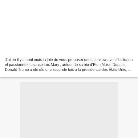
J’ai eu il y a neuf mois la joie de vous proposer une interview avec l’historien
et passionné d’espace Luc Mary , autour de sa bio d’Elon Musk. Depuis,
Donald Trump a été élu une seconde fois à la présidence des États-Unis, et
son allié Musk a, un peu...