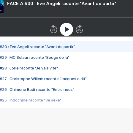
FACE A #30 : Eve Angeli raconte "Avant de partir"
#30 : Eve Angeli raconte "Avant de partir"
#29 : MC Solaar raconte "Bouge de là"
28 : Lorie raconte "Je vais vite"
#27 : Christophe Willem raconte "Jacques a dit"
#26 : Chimène Badi raconte "Entre nous"
#25 : Indochine raconte "3e sexe"
#24 : Zaho raconte "C'est chelou"
#23 : Patrick Bruel raconte "Au café des délices"
#22 : Kyo raconte "Le chemin"