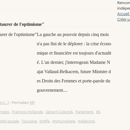
Rencon
indépen
Accueil
Créer u
taurer de l'optimisme"
La gauche au pouvoir depuis cinq mois
n'a pas fini de le déplorer : la crise écono
mique et financière est toujours d'actualit
é. L'an dernier, j'interrogeais Madame N
ajat Vallaud-Belkacem, future Ministre d
es Droits des Femmes et porte-parole du
gouvernement....
s [
…
]
- Permalien [
#
]
mploi
,
François Hollande
,
Gérard Collomb
,
Parlement
,
69
,
rité sociale
,
Touraine
,
greffe
,
immunologie
,
médecine
,