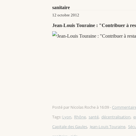
sanitaire
12 octobre 2012
Jean-Louis Touraine : "Contribuer à res
Posté par Nicolas Roche à 16:09 -
Commentaire
Tags:
Lyon
,
Rhône
,
santé
,
décentralisation
,
e
Capitale des Gaules
,
Jean-Louis Touraine
,
Sécu