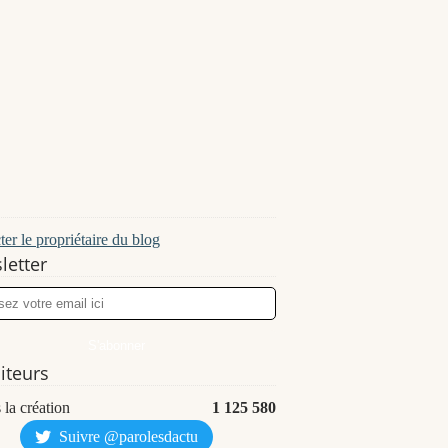
er le propriétaire du blog
letter
siteurs
 la création
1 125 580
Suivre @parolesdactu