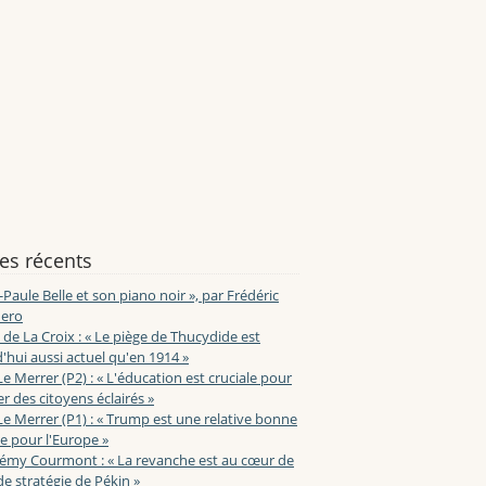
les récents
-Paule Belle et son piano noir », par Frédéric
ero
de La Croix : « Le piège de Thucydide est
'hui aussi actuel qu'en 1914 »
Le Merrer (P2) : « L'éducation est cruciale pour
r des citoyens éclairés »
Le Merrer (P1) : « Trump est une relative bonne
e pour l'Europe »
lémy Courmont : « La revanche est au cœur de
de stratégie de Pékin »