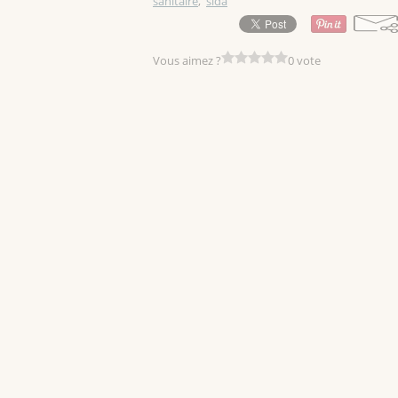
sanitaire
,
sida
Vous aimez ?
0 vote