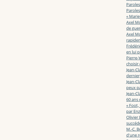
Paroles
Paroles
« Marie
Axel Mo
de guerr
Axel Mo
rapidem
Frédéri
en lui 
Pierre-Y
choisir
Jean-Cl
dernier,
Jean-Cl
peux pa
Jean-Cl
60 ans d
« Foot,
par En
Olivier
succéde
M.-C. B
d'une r