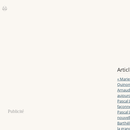
Artic
« Marie
Quinon
Arnaud 
aujourd
Pascal 
façonne
Publicité
Pascal 
nouvell
Barthé
la gran