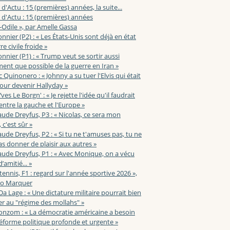
 d'Actu : 15 (premières) années, la suite...
 d'Actu : 15 (premières) années
-Odile », par Amelle Gassa
nnier (P2) : « Les États-Unis sont déjà en état
e civile froide »
nnier (P1) : « Trump veut se sortir aussi
ent que possible de la guerre en Iran »
c Quinonero : « Johnny a su tuer l'Elvis qui était
pour devenir Hallyday »
ves Le Borgn' : « Je rejette l'idée qu'il faudrait
 entre la gauche et l'Europe »
aude Dreyfus, P3 : « Nicolas, ce sera mon
 c'est sûr »
aude Dreyfus, P2 : « Si tu ne t'amuses pas, tu ne
s donner de plaisir aux autres »
aude Dreyfus, P1 : « Avec Monique, on a vécu
’amitié... »
 tennis, F1 : regard sur l'année sportive 2026 »,
zo Marquer
 Da Lage : « Une dictature militaire pourrait bien
r au "régime des mollahs" »
onzom : « La démocratie américaine a besoin
éforme politique profonde et urgente »