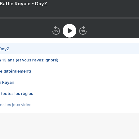
 Battle Royale - DayZ
 DayZ
 a 13 ans (et vous l'avez ignoré)
e (littéralement)
im Rayan
 toutes les règles
s les jeux vidéo
us choquant de Rockstar ? - Le scandale BULLY
e plus moche de Steam
du RÊVE tourne au CAUCHEMAR