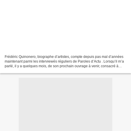
Frédéric Quinonero, biographe d’artistes, compte depuis pas mal d’années
maintenant parmi les interviewés réguliers de Paroles d’Actu . Lorsqu’il m’a
parlé, il y a quelques mois, de son prochain ouvrage à venir, consacré à
Michel Jonasz, je ne savais...