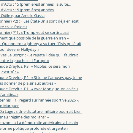
 d'Actu : 15 (premières) années, la suite...
 d'Actu : 15 (premières) années
-Odile », par Amelle Gassa
nnier (P2) : « Les États-Unis sont déjà en état
e civile froide »
nnier (P1) : « Trump veut se sortir aussi
ent que possible de la guerre en Iran »
c Quinonero : « Johnny a su tuer l'Elvis qui était
pour devenir Hallyday »
ves Le Borgn' : « Je rejette l'idée qu'il faudrait
 entre la gauche et l'Europe »
aude Dreyfus, P3 : « Nicolas, ce sera mon
 c'est sûr »
aude Dreyfus, P2 : « Si tu ne t'amuses pas, tu ne
s donner de plaisir aux autres »
aude Dreyfus, P1 : « Avec Monique, on a vécu
’amitié... »
 tennis, F1 : regard sur l'année sportive 2026 »,
zo Marquer
 Da Lage : « Une dictature militaire pourrait bien
r au "régime des mollahs" »
onzom : « La démocratie américaine a besoin
éforme politique profonde et urgente »