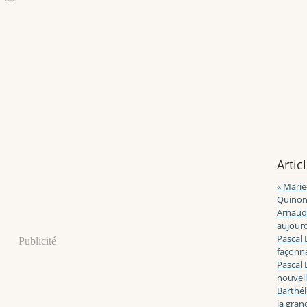
Artic
« Marie
Quinon
Arnaud 
aujourd
Pascal 
Publicité
façonne
Pascal 
nouvell
Barthé
la gran