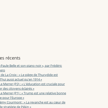
les récents
-Paule Belle et son piano noir », par Frédéric
ero
de La Croix : « Le piège de Thucydide est
'hui aussi actuel qu'en 1914 »
Le Merrer (P2) : « L'éducation est cruciale pour
r des citoyens éclairés »
Le Merrer (P1) : « Trump est une relative bonne
e pour l'Europe »
lémy Courmont : « La revanche est au cœur de
de stratégie de Pékin »