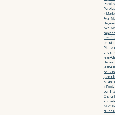
Paroles
Paroles
« Marie
Axel Mo
de guerr
Axel Mo
rapidem
Frédéri
en lui 
Pierre-Y
choisir
Jean-Cl
dernier,
Jean-Cl
peux pa
Jean-Cl
60 ans d
« Foot,
par En
Olivier
succéde
M.-C. B
d'une r