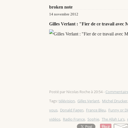
broken note
14 novembre 2012
Gilles Verlant : "Fier de ce travail avec
Posté par Nicolas Roche à 20:54 -
Commentaire
Tags:
télévision
,
Gilles Verlant
,
Michel Drucker
vous
,
Donald Fagen
,
France Bleu
,
Funny or D
vidéos
,
Radio France
,
Sophie
,
The Allah La's
,