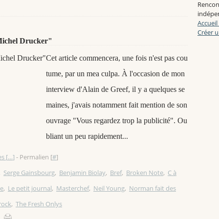
Rencon
indépen
Accueil
Créer u
 Michel Drucker"
Cet article commencera, une fois n'est pas cou
tume, par un mea culpa. À l'occasion de mon
interview d'Alain de Greef, il y a quelques se
maines, j'avais notamment fait mention de son
ouvrage "Vous regardez trop la publicité". Ou
bliant un peu rapidement...
s [
…
]
- Permalien [
#
]
,
Serge Gainsbourg
,
Benjamin Biolay
,
Bref
,
Broken Note
,
C à
ie
,
Le petit journal
,
Masterchef
,
Neil Young
,
Norman fait des
rock
,
The Fresh Onlys