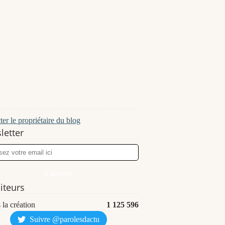
er le propriétaire du blog
letter
siteurs
 la création
1 125 596
Suivre @parolesdactu